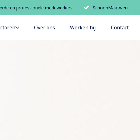
erde en professionele medewerkers
SchoonMaatwerk
ctoren
Over ons
Werken bij
Contact