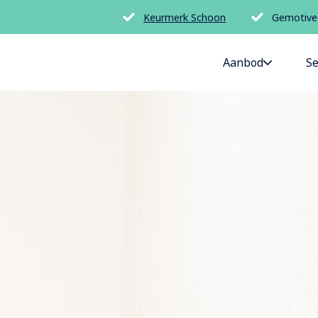
Keurmerk Schoon
Gemotive
Aanbod
Se