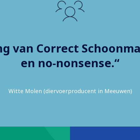
ing van Correct Schoonma
en no-nonsense.“
Witte Molen (diervoerproducent in Meeuwen)